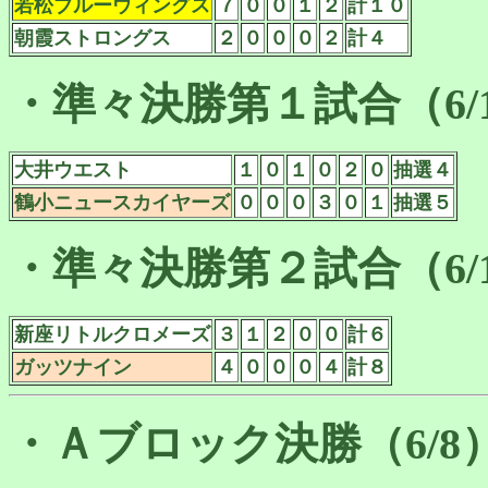
若松ブルーウィングス
７
０
０
１
２
計１０
朝霞ストロングス
２
０
０
０
２
計４
・準々決勝第１試合（6/
大井ウエスト
１
０
１
０
２
０
抽選４
鶴小ニュースカイヤーズ
０
０
０
３
０
１
抽選５
・準々決勝第２試合（6/
新座リトルクロメーズ
３
１
２
０
０
計６
ガッツナイン
４
０
０
０
４
計８
・Ａブロック決勝（6/8