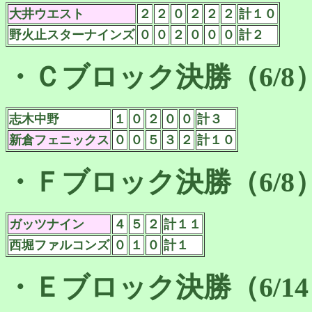
大井ウエスト
２
２
０
２
２
２
計１０
野火止スターナインズ
０
０
２
０
０
０
計２
・Ｃブロック決勝（6/8
志木中野
１
０
２
０
０
計３
新倉フェニックス
０
０
５
３
２
計１０
・Ｆブロック決勝（6/8
ガッツナイン
４
５
２
計１１
西堀ファルコンズ
０
１
０
計１
・Ｅブロック決勝（6/1