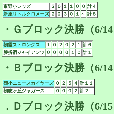
東野小レッズ
２
０
１
１
０
０
計４
×
新座リトルクロメーズ
２
２
３
０
１
計８
・Ｇブロック決勝（6/1
朝霞ストロングス
１
０
２
０
２
１
計６
膝折宿ジャイアンツ
０
０
０
０
１
０
計１
・Ｂブロック決勝（6/1
鶴小ニュースカイヤーズ
０
２
５
４
計１１
朝志ヶ丘ジャガース
０
０
０
２
計２
．Ｄブロック決勝（6/1