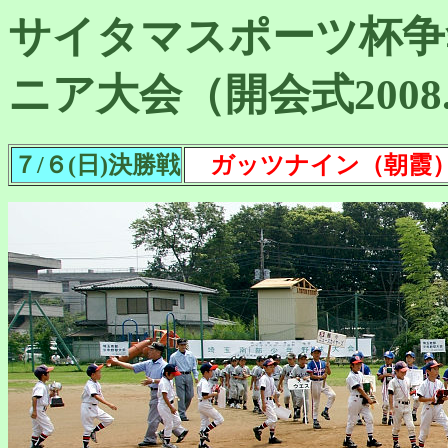
サイタマスポーツ杯争
ニア大会（開会式2008.5
７/６(日)決勝戦
ガッツナイン（朝霞