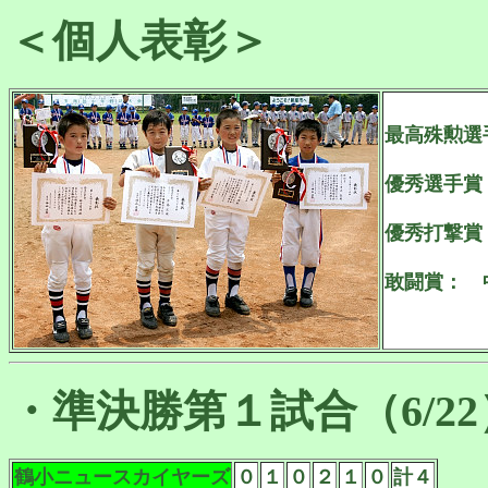
＜個人表彰＞
最高殊勲選
優秀選手賞
優秀打撃賞
敢闘賞： 
・準決勝第１試合（6/22
鶴小ニュースカイヤーズ
０
１
０
２
１
０
計４