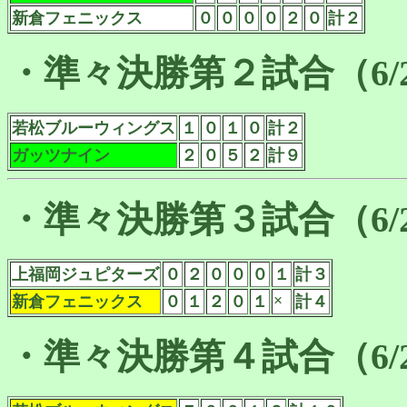
新倉フェニックス
０
０
０
０
２
０
計２
・準々決勝第２試合（6/
若松ブルーウィングス
１
０
１
０
計２
ガッツナイン
２
０
５
２
計９
・準々決勝第３試合（6/
上福岡ジュピターズ
０
２
０
０
０
１
計３
×
新倉フェニックス
０
１
２
０
１
計４
・準々決勝第４試合（6/