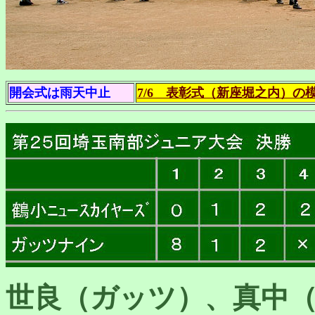
開会式は雨天中止
7/6 表彰式（新座堀之内）の
世良（ガッツ）、真中