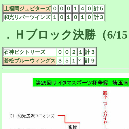
上福岡ジュピターズ
０
０
０
１
４
０
計５
和光リバーツインズ
１
０
１
０
１
０
計３
．Ｈブロック決勝（6/1
石神ビクトリーズ
０
０
２
１
計３
×
若松ブルーウィングス
３
５
１
計９