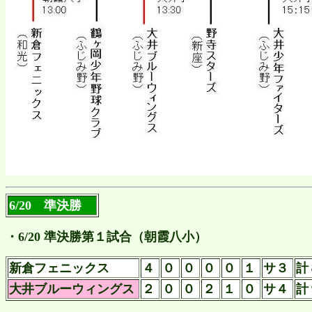
6/20 準決勝
・6/20 準決勝第１試合（朝霞八小）
新倉フェニックス
４
０
０
０
０
１
サ３
計
大井ブルーウィングス
２
０
０
２
１
０
サ４
計