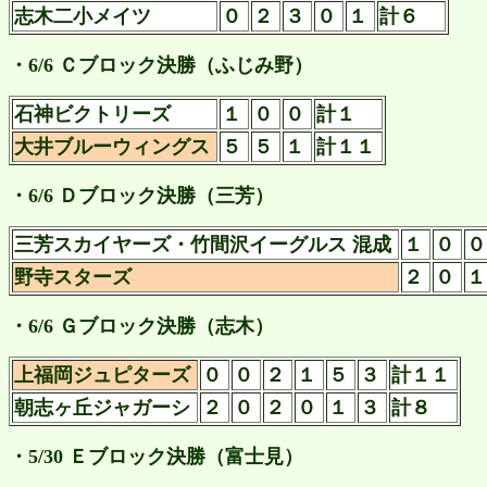
志木二小メイツ
０
２
３
０
１
計６
・6/6 Ｃブロック決勝（ふじみ野）
石神ビクトリーズ
１
０
０
計１
大井ブルーウィングス
５
５
１
計１１
・6/6 Ｄブロック決勝（三芳）
三芳スカイヤーズ・竹間沢イーグルス 混成
１
０
野寺スターズ
２
０
・6/6 Ｇブロック決勝（志木）
上福岡ジュピターズ
０
０
２
１
５
３
計１１
朝志ヶ丘ジャガーシ
２
０
２
０
１
３
計８
・5/30 Ｅブロック決勝（富士見）