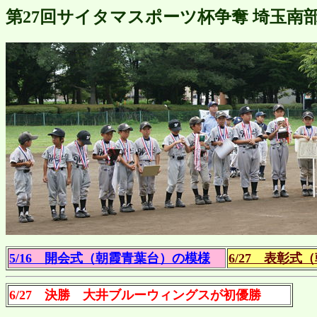
第27回サイタマスポーツ杯争奪 埼玉
5/16 開会式（朝霞青葉台）の模様
6/27 表彰
6/27 決勝 大井ブルーウィングスが初優勝