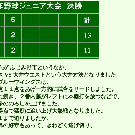
ムが ふじみ野市というなか、
 VS 大井ウエストという大井対決となりました。
ブルーウィングスは、
点１１点をあげ一方的に試合をリードしました。
に続き、２番内藤がレフトに本塁打を放つなどで、
撃ののろしを上げました。
得点で猛烈に追い上げ大熱戦となりました。
１まで迫りましたが、
島の好守もあって、きわどく逃げ切り、