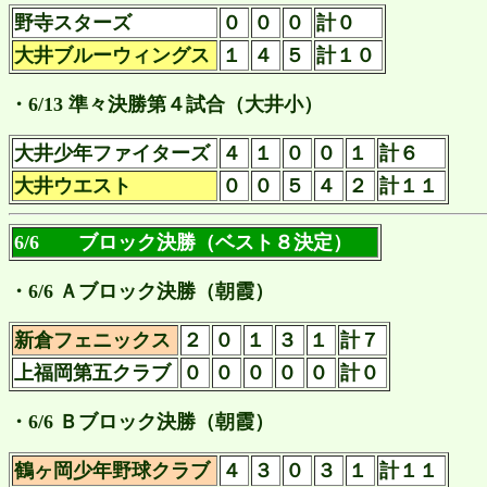
野寺スターズ
０
０
０
計０
大井ブルーウィングス
１
４
５
計１０
・6/13 準々決勝第４試合（大井小）
大井少年ファイターズ
４
１
０
０
１
計６
大井ウエスト
０
０
５
４
２
計１１
6/6 ブロック決勝（ベスト８決定）
・6/6 Ａブロック決勝（朝霞）
新倉フェニックス
２
０
１
３
１
計７
上福岡第五クラブ
０
０
０
０
０
計０
・6/6 Ｂブロック決勝（朝霞）
鶴ヶ岡少年野球クラブ
４
３
０
３
１
計１１