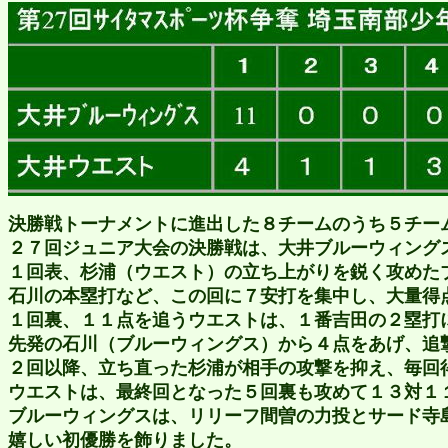
決勝戦トーナメントに進出した８チームのうち５チー
２７回ジュニア大会の決勝戦は、大井ブルーウィングス
１回表、杉浦（ウエスト）の立ち上がりを鋭く攻めた
石川の本塁打など、この回に７安打を集中し、大量得
１回裏、１１点を追うウエストは、１番吉田の２塁打
先発の石川（ブルーウィングス）から４点をあげ、追
２回以降、立ち直った杉浦が相手の攻撃を抑え、毎回
ウエストは、最終回となった５回裏も攻めて１３対１
ブルーウィングスは、リリーフ間曽の力投とサード寺
嬉しい初優勝を飾りました。