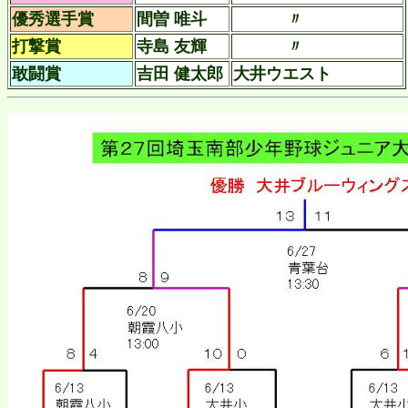
優秀選手賞
間曽 唯斗
〃
打撃賞
寺島 友輝
〃
敢闘賞
吉田 健太郎
大井ウエスト