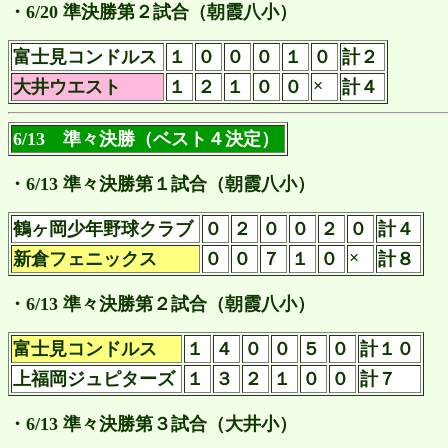
・6/20 準決勝第２試合（朝霞八小）
富士見コンドルス
１
０
０
０
１
０
計２
×
大井ウエスト
１
２
１
０
０
計４
6/13 準々決勝（ベスト４決定）
・6/13 準々決勝第１試合（朝霞八小）
鶴ヶ岡少年野球クラブ
０
２
０
０
２
０
計４
×
新倉フェニックス
０
０
７
１
０
計８
・6/13 準々決勝第２試合（朝霞八小）
富士見コンドルス
１
４
０
０
５
０
計１０
上福岡ジュピターズ
１
３
２
１
０
０
計７
・6/13 準々決勝第３試合（大井小）